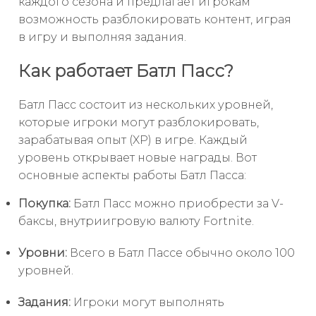
каждого сезона и предлагает игрокам
возможность разблокировать контент, играя
в игру и выполняя задания.
Как работает Батл Пасс?
Батл Пасс состоит из нескольких уровней,
которые игроки могут разблокировать,
зарабатывая опыт (XP) в игре. Каждый
уровень открывает новые награды. Вот
основные аспекты работы Батл Пасса:
Покупка:
Батл Пасс можно приобрести за V-
баксы, внутриигровую валюту Fortnite.
Уровни:
Всего в Батл Пассе обычно около 100
уровней.
Задания:
Игроки могут выполнять