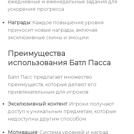
ежедневные и еженедельные задания для
ускорения прогресса.
Награды:
Каждое повышение уровня
приносит новые награды, включая
эксклюзивные скины и эмоции.
Преимущества
использования Батл Пасса
Батл Пасс предлагает множество
преимуществ, которые делают его
привлекательным для игроков:
Эксклюзивный контент:
Игроки получают
доступ к уникальным предметам, которые
недоступны другим способом.
Мотивация:
Система уровней и наград