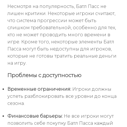
Несмотря на популярность, Батл Пасс не
лишен критики. Некоторые игроки считают,
что система прогрессии может быть
слишком требовательной, особенно для тех,
кто не может проводить много времени в
игре. Кроме того, некоторые элементы Батл
Пасса могут быть недоступны для игроков,
которые не готовы тратить реальные деньги
на игру.
Проблемы с доступностью
Временные ограничения:
Игроки должны
успеть разблокировать все уровни до конца
сезона.
Финансовые барьеры:
Не все игроки могут
позволить себе покупку Батл Пасса каждый