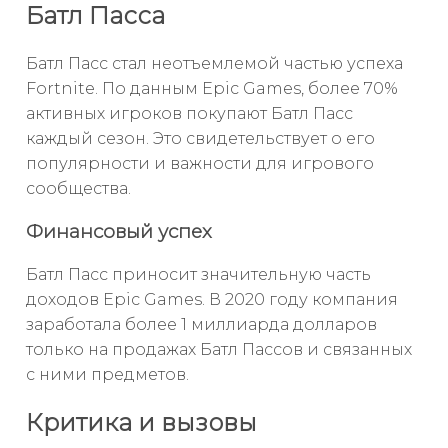
Батл Пасса
Батл Пасс стал неотъемлемой частью успеха
Fortnite. По данным Epic Games, более 70%
активных игроков покупают Батл Пасс
каждый сезон. Это свидетельствует о его
популярности и важности для игрового
сообщества.
Финансовый успех
Батл Пасс приносит значительную часть
доходов Epic Games. В 2020 году компания
заработала более 1 миллиарда долларов
только на продажах Батл Пассов и связанных
с ними предметов.
Критика и вызовы