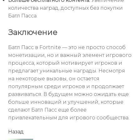
Больше бесплатного контента:
Увеличение
количества наград, доступных без покупки
Батл Пасса.
Заключение
Батл Пасс в Fortnite — это не просто способ
монетизации, но и важный элемент игрового
процесса, который мотивирует игроков и
предлагает уникальные награды. Несмотря
на некоторые вызовы, он остается
популярным среди игроков и продолжает
развиваться. В будущем можно ожидать еще
больше инноваций и улучшений, которые
сделают Батл Пасс еще более
привлекательным для игрового сообщества.
читать
Назад