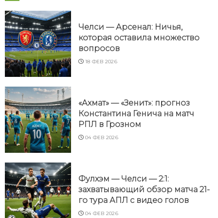
Челси — Арсенал: Ничья,
которая оставила множество
вопросов
18 ФЕВ 2026
«Ахмат» — «Зенит»: прогноз
Константина Генича на матч
РПЛ в Грозном
04 ФЕВ 2026
Фулхэм — Челси — 2:1:
захватывающий обзор матча 21-
го тура АПЛ с видео голов
04 ФЕВ 2026