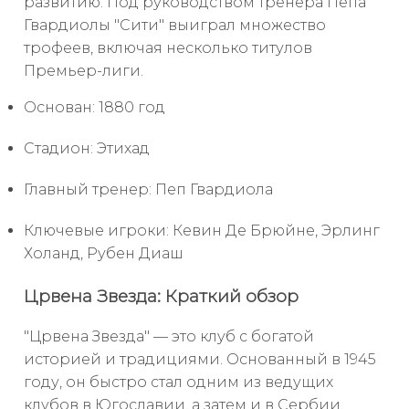
развитию. Под руководством тренера Пепа
Гвардиолы "Сити" выиграл множество
трофеев, включая несколько титулов
Премьер-лиги.
Основан: 1880 год
Стадион: Этихад
Главный тренер: Пеп Гвардиола
Ключевые игроки: Кевин Де Брюйне, Эрлинг
Холанд, Рубен Диаш
Црвена Звезда: Краткий обзор
"Црвена Звезда" — это клуб с богатой
историей и традициями. Основанный в 1945
году, он быстро стал одним из ведущих
клубов в Югославии, а затем и в Сербии.