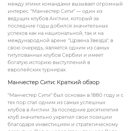
между этими командами вызывает огромный
интерес. "Манчестер Сити" — один из
ведущих клубов Англии, который за
последние годы добился значительных
успехов как на национальной, так и на
международной арене. "Црвена Звезда", в
свою очередь, является одним из самых
титулованных клубов Сербии и имеет
богатую историю выступлений в
европейских турнирах.
Манчестер Сити: Краткий обзор
"Манчестер Сити" был основан в 1880 году и с
тех пор стал одним из самых успешных
клубов в Англии. За последние десятилетия
клуб значительно укрепил свои позиции
благодаря инвестициям и стратегическому