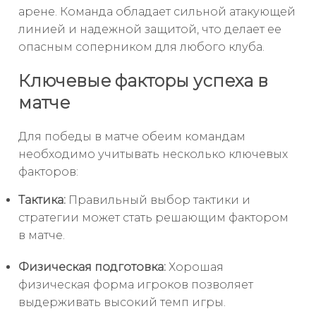
арене. Команда обладает сильной атакующей
линией и надежной защитой, что делает ее
опасным соперником для любого клуба.
Ключевые факторы успеха в
матче
Для победы в матче обеим командам
необходимо учитывать несколько ключевых
факторов:
Тактика:
Правильный выбор тактики и
стратегии может стать решающим фактором
в матче.
Физическая подготовка:
Хорошая
физическая форма игроков позволяет
выдерживать высокий темп игры.