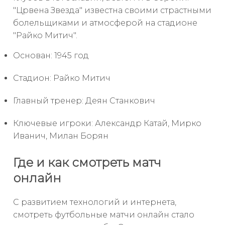
"Црвена Звезда" известна своими страстными
болельщиками и атмосферой на стадионе
"Райко Митич".
Основан: 1945 год
Стадион: Райко Митич
Главный тренер: Деян Станкович
Ключевые игроки: Александр Катай, Мирко
Иванич, Милан Борян
Где и как смотреть матч
онлайн
С развитием технологий и интернета,
смотреть футбольные матчи онлайн стало