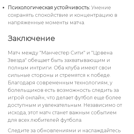
Психологическая устойчивость:
Умение
сохранять спокойствие и концентрацию в
напряженные моменты матча.
Заключение
Матч между "Манчестер Сити" и "Црвена
Звезда" обещает быть захватывающим и
полным интриги. Оба клуба имеют свои
сильные стороны и стремятся к победе.
Благодаря современным технологиям, у
болельщиков есть возможность следить за
игрой онлайн, что делает футбол еще более
доступным и увлекательным. Независимо от
исхода, этот матч станет важным событием
для всех любителей футбола.
Следите за обновлениями и наслаждайтесь