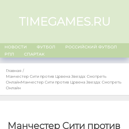
Skip
to
TIMEGAMES.RU
content
НОВОСТИ
ФУТБОЛ
РОССИЙСКИЙ ФУТБОЛ
РПЛ
СПАРТАК
Главная
Манчестер Сити против Црвена Звезда: Смотреть
Онлайн
Манчестер Сити против Црвена Звезда: Смотреть
Онлайн
Манчестер Сити против