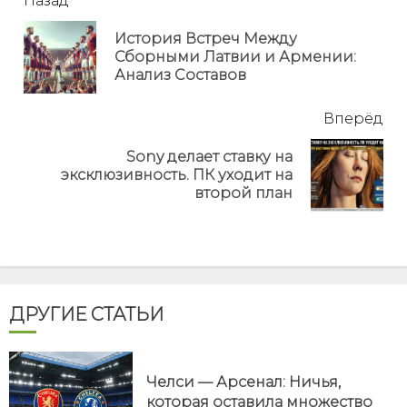
читать
Назад
еще
История Встреч Между
Пр
Сборными Латвии и Армении:
но
Анализ Составов
Вперёд
Sony делает ставку на
Next
эксклюзивность. ПК уходит на
post:
второй план
ДРУГИЕ СТАТЬИ
Челси — Арсенал: Ничья,
которая оставила множество