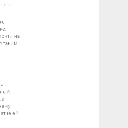
ёзное
и,
ке:
почти на
я таким
я с
ьный
 а
нему
матче ей