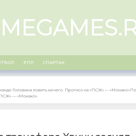
IMEGAMES.
УТБОЛ
РПЛ
СПАРТАК
анде Головина ловить нечего. Прогноз на «ПСЖ» — «Монако»
По
 «ПСЖ» — «Монако»