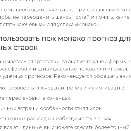
акторы необходимо учитывать при составлении мон
чтобы не переоценить шансы гостей и понять, какие
т стать ключевыми для успеха «Монако».
пользовать псж монако прогноз дл
ых ставок
анимаетесь спорт ставки, то анализ текущей формы 
рансферов и индивидуальные показатели игроков 
я удачных прогнозов. Рекомендуется обращать вним
ю готовность ключевых игроков и их мотивацию;
ие перестановки в командах;
ичных встреч и особенности стиля игры;
урнирный расклад и необходимость в очках.
 все эти данные, вы сможете сделать более точный