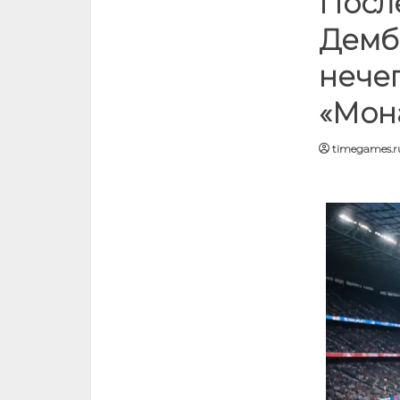
Посл
Демб
нече
«Мон
timegames.r