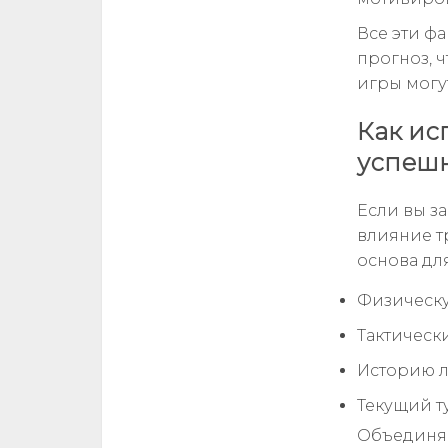
Все эти ф
прогноз, 
игры могу
Как ис
успешн
Если вы з
влияние т
основа дл
Физическу
Тактическ
Историю л
Текущий т
Объединяя