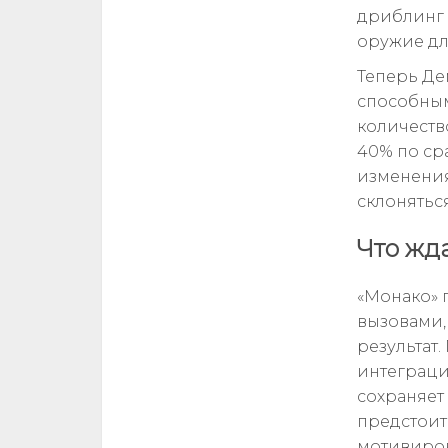
дриблинг 
оружие дл
Теперь Де
способным 
количеств
40% по ср
изменения
склоняться
Что жд
«Монако» 
вызовами,
результат
интеграци
сохраняет
предстоит
мотивиро