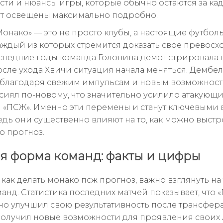
ти и нюансы игры, которые обычно остаются за ка
ут освещены максимально подробно.
Монако» — это не просто клубы, а настоящие футбол
каждый из которых стремится доказать свое превосх
оследние годы команда Головина демонстрировала
осле ухода Хвичи ситуация начала меняться. Дембел
 благодаря свежим импульсам и новым возможност
засиял по-новому, что значительно усилило атакующ
 «ПСЖ». Именно эти перемены и станут ключевыми 
ведь они существенно влияют на то, как можно выст
о прогноз.
я форма команд: факты и цифры
 как делать монако псж прогноз, важно взглянуть на
анд. Статистика последних матчей показывает, что 
но улучшил свою результативность после трансфера
олучил новые возможности для проявления своих