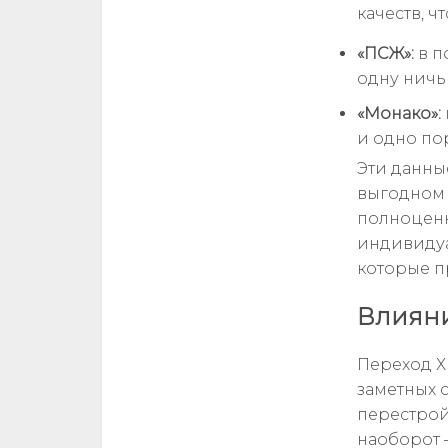
качеств, ч
«ПСЖ»:
в п
одну ничью
«Монако»:
и одно пор
Эти данные
выгодном 
полноценн
индивидуа
которые п
Влияни
Переход Х
заметных 
перестройк
наоборот 