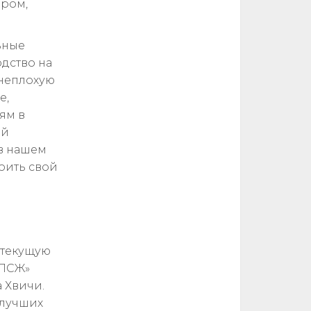
дром,
ьные
одство на
 неплохую
е,
ям в
ий
в нашем
роить свой
 текущую
«ПСЖ»
 Хвичи.
 лучших