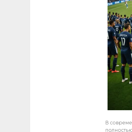
В совреме
полностью