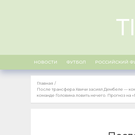
Skip
to
T
content
НОВОСТИ
ФУТБОЛ
РОССИЙСКИЙ Ф
Главная
После трансфера Хвичи засиял Дембеле — ком
команде Головина ловить нечего. Прогноз на