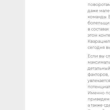
поворотам
даже мале
команды. 
болельщик
в состава
этом конт
Кварацхел
сегодня вы
Если вы с
максималь
детальный
факторов, 
увлекаетс
потенциал
Именно по
приведем 
а также с