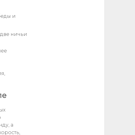
беды и
 две ничьи
лее
я,
ле
ых
о
ду, а
корость,