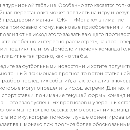
 в турнирной таблице. Особенно это касается топ-к
йшая перестановка может повлиять на игру и резул
В преддверии матча «ПСЖ» — «Монако» внимание
ов приковано к тому, как новые приобретения и 
х повлияют на исход этого захватывающего противос
ексте особенно интересно рассмотреть, как трансф
ии повлиял на игру Дембеле и почему команда Го
глядит не так грозно, как могла бы.
ледите за футбольными новостями и хотите получит
но точный псж монако прогноз, то в этой статье на
 разбор последних событий, а также анализ ключев
которые могут определить исход встречи. Для тех, к
я спорт ставки, понимание текущей формы команд и
а — это залог успешных прогнозов и уверенных став
этому мы не только расскажем о состоянии команд,
статистику, которая поможет лучше ориентироватьс
делает ваш монако псж прогноз более обоснованным