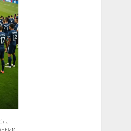
бна
данным