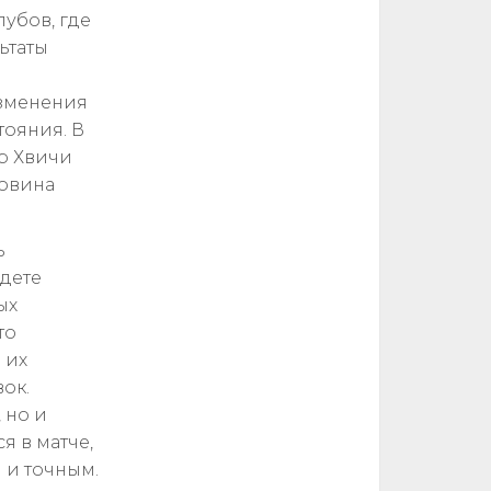
лубов, где
ьтаты
изменения
тояния. В
ер Хвичи
ловина
ь
йдете
ых
то
 их
ок.
 но и
я в матче,
 и точным.