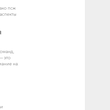
ако псж
 аспекты
я
команд,
— это
ание на:
 и