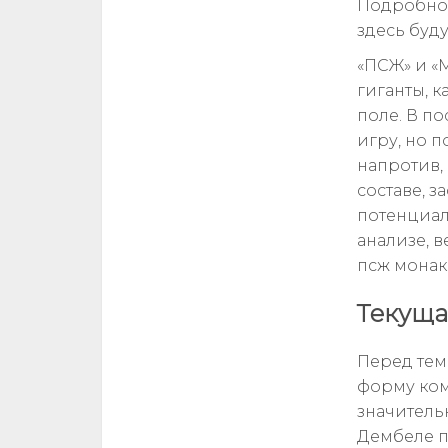
Подробнос
здесь буд
«ПСЖ» и «
гиганты, 
поле. В п
игру, но п
напротив,
составе, 
потенциал
анализе, 
псж монак
Текуща
Перед тем
форму ком
значитель
Дембеле п