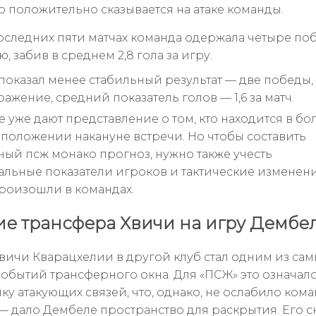
то положительно сказывается на атаке команды.
оследних пяти матчах команда одержала четыре по
, забив в среднем 2,8 гола за игру.
показал менее стабильный результат — две победы,
ажение, средний показатель голов — 1,6 за матч.
 уже дают представление о том, кто находится в бо
положении накануне встречи. Но чтобы составить
ый псж монако прогноз, нужно также учесть
льные показатели игроков и тактические изменени
роизошли в командах.
е трансфера Хвичи на игру Дембе
вичи Кварацхелии в другой клуб стал одним из сам
событий трансферного окна. Для «ПСЖ» это означал
у атакующих связей, что, однако, не ослабило коман
— дало Дембеле пространство для раскрытия. Его с