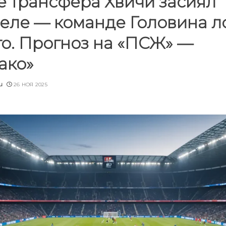
е трансфера Хвичи засиял
еле — команде Головина л
го. Прогноз на «ПСЖ» —
ако»
u
26 НОЯ 2025