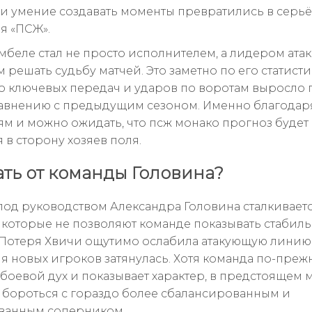
и умение создавать моменты превратились в серь
я «ПСЖ».
мбеле стал не просто исполнителем, а лидером атак
решать судьбу матчей. Это заметно по его статисти
о ключевых передач и ударов по воротам выросло 
авнению с предыдущим сезоном. Именно благодар
м и можно ожидать, что псж монако прогноз будет
 в сторону хозяев поля.
ать от команды Головина?
под руководством Александра Головина сталкиваетс
 которые не позволяют команде показывать стабил
. Потеря Хвичи ощутимо ослабила атакующую линию,
я новых игроков затянулась. Хотя команда по-преж
 боевой дух и показывает характер, в предстоящем 
 бороться с гораздо более сбалансированным и
ванным соперником.