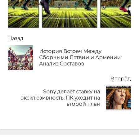
читать
Назад
еще
История Встреч Между
Пр
Сборными Латвии и Армении:
но
Анализ Составов
Вперёд
Sony делает ставку на
Next
эксклюзивность. ПК уходит на
post:
второй план