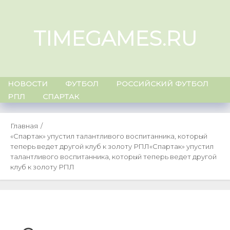
Skip
to
TIMEGAMES.RU
content
НОВОСТИ
ФУТБОЛ
РОССИЙСКИЙ ФУТБОЛ
РПЛ
СПАРТАК
Главная
«Спартак» упустил талантливого воспитанника, который
теперь ведет другой клуб к золоту РПЛ
«Спартак» упустил
талантливого воспитанника, который теперь ведет другой
клуб к золоту РПЛ