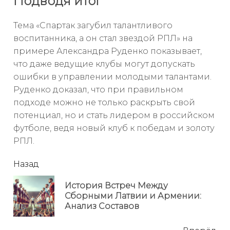
Подводя итог
Тема «Спартак загубил талантливого
воспитанника, а он стал звездой РПЛ» на
примере Александра Руденко показывает,
что даже ведущие клубы могут допускать
ошибки в управлении молодыми талантами.
Руденко доказал, что при правильном
подходе можно не только раскрыть свой
потенциал, но и стать лидером в российском
футболе, ведя новый клуб к победам и золоту
РПЛ.
читать
Назад
еще
История Встреч Между
Пр
Сборными Латвии и Армении:
но
Анализ Составов