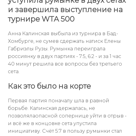
уступила румынке в двух сетах
и завершила выступление на
турнире WTA 500
Анна Калинская выбыла из турнира в Бад-
Хомбурге, не сумев сдержать натиск Елены
Габриэлы Рузы. Румынка переиграла
россиянку в двух партиях - 7:5, 6:2 - и за 1 час
40 минут решила все вопросы без третьего
сета.
Как это было на корте
Первая партия поначалу шла в равной
борьбе. Калинская держалась, не
позволялаопасной сопернице уйти в отрыв -
и всё же в концовке сета упустила
инициативу. Счёт 5:7 в пользу румынки стал