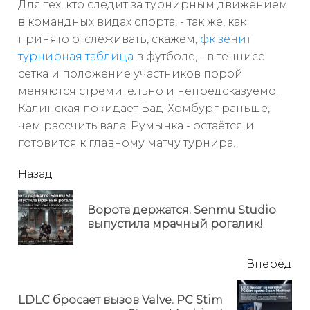
Для тех, кто следит за турнирным движением
в командных видах спорта, - так же, как
принято отслеживать, скажем,
фк зенит
турнирная таблица
в футболе, - в теннисе
сетка и положение участников порой
меняются стремительно и непредсказуемо.
Калинская покидает Бад-Хомбург раньше,
чем рассчитывала. Румынка - остаётся и
готовится к главному матчу турнира.
читать
Назад
еще
Ворота держатся. Senmu Studio
Пр
выпустила мрачный рогалик!
но
Вперёд
LDLC бросает вызов Valve. PC Stim
Next