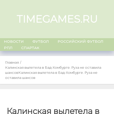
Skip
to
TIMEGAMES.RU
content
НОВОСТИ
ФУТБОЛ
РОССИЙСКИЙ ФУТБОЛ
РПЛ
СПАРТАК
Главная
Калинская вылетела в Бад-Хомбурге. Руза не оставила
шансов
Калинская вылетела в Бад-Хомбурге. Руза не
оставила шансов
Калинская вылетела в