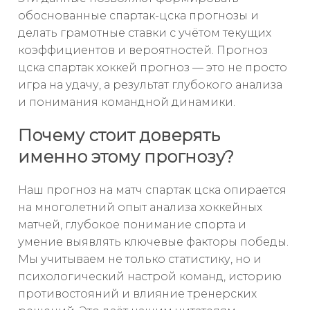
обоснованные спартак-цска прогнозы и
делать грамотные ставки с учётом текущих
коэффициентов и вероятностей. Прогноз
цска спартак хоккей прогноз — это не просто
игра на удачу, а результат глубокого анализа
и понимания командной динамики.
Почему стоит доверять
именно этому прогнозу?
Наш прогноз на матч спартак цска опирается
на многолетний опыт анализа хоккейных
матчей, глубокое понимание спорта и
умение выявлять ключевые факторы победы.
Мы учитываем не только статистику, но и
психологический настрой команд, историю
противостояний и влияние тренерских