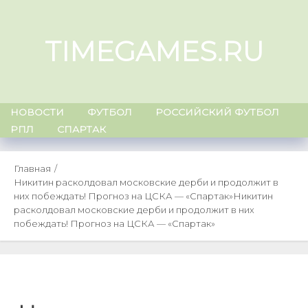
Skip
to
TIMEGAMES.RU
content
НОВОСТИ
ФУТБОЛ
РОССИЙСКИЙ ФУТБОЛ
РПЛ
СПАРТАК
Главная
Никитин расколдовал московские дерби и продолжит в
них побеждать! Прогноз на ЦСКА — «Спартак»
Никитин
расколдовал московские дерби и продолжит в них
побеждать! Прогноз на ЦСКА — «Спартак»