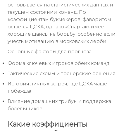
основывается на статистических данных и
текущем состоянии команд. По
коэффициентам букмекеров, фаворитом
остается ЦСКА, однако «Спартак» имеет
хорошие шансы на борьбу, особенно если
учесть мотивацию в московских дерби.
Основные факторы для прогноза:
Форма ключевых игроков обеих команд;
Тактические схемы и тренерские решения;
История личных встреч, где ЦСКА чаще
побеждал;
Влияние домашних трибун и поддержка
болельщиков.
Какие коэффициенты