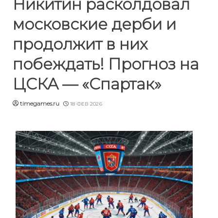
Никитин расколдовал
московские дерби и
продолжит в них
побеждать! Прогноз на
ЦСКА — «Спартак»
timegames.ru
18 ФЕВ 2026