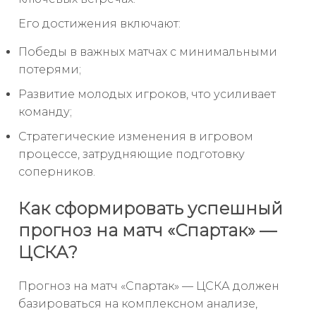
Его достижения включают:
Победы в важных матчах с минимальными
потерями;
Развитие молодых игроков, что усиливает
команду;
Стратегические изменения в игровом
процессе, затрудняющие подготовку
соперников.
Как сформировать успешный
прогноз на матч «Спартак» —
ЦСКА?
Прогноз на матч «Спартак» — ЦСКА должен
базироваться на комплексном анализе,