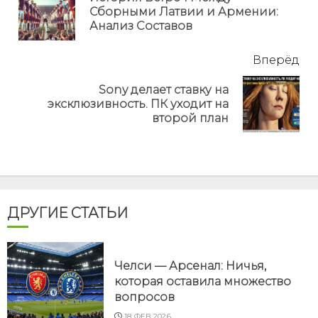
Пр
Сборными Латвии и Армении:
но
Анализ Составов
Вперёд
Sony делает ставку на
Next
эксклюзивность. ПК уходит на
post:
второй план
ДРУГИЕ СТАТЬИ
Челси — Арсенал: Ничья,
которая оставила множество
вопросов
18 ФЕВ 2026