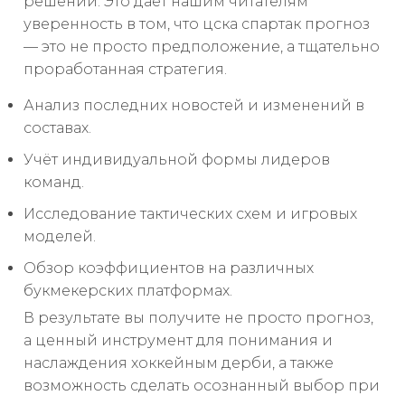
решений. Это даёт нашим читателям
уверенность в том, что цска спартак прогноз
— это не просто предположение, а тщательно
проработанная стратегия.
Анализ последних новостей и изменений в
составах.
Учёт индивидуальной формы лидеров
команд.
Исследование тактических схем и игровых
моделей.
Обзор коэффициентов на различных
букмекерских платформах.
В результате вы получите не просто прогноз,
а ценный инструмент для понимания и
наслаждения хоккейным дерби, а также
возможность сделать осознанный выбор при