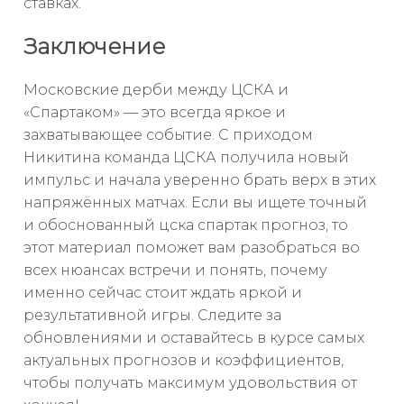
ставках.
Заключение
Московские дерби между ЦСКА и
«Спартаком» — это всегда яркое и
захватывающее событие. С приходом
Никитина команда ЦСКА получила новый
импульс и начала уверенно брать верх в этих
напряжённых матчах. Если вы ищете точный
и обоснованный цска спартак прогноз, то
этот материал поможет вам разобраться во
всех нюансах встречи и понять, почему
именно сейчас стоит ждать яркой и
результативной игры. Следите за
обновлениями и оставайтесь в курсе самых
актуальных прогнозов и коэффициентов,
чтобы получать максимум удовольствия от