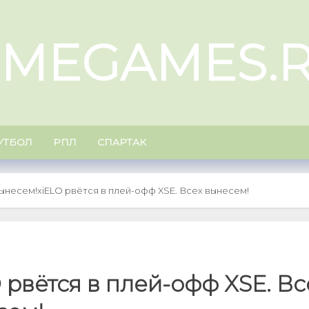
IMEGAMES.
УТБОЛ
РПЛ
СПАРТАК
вынесем!
xiELO рвётся в плей-офф XSE. Всех вынесем!
 рвётся в плей-офф XSE. Вс