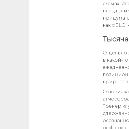
схемах. И
псевдоним
придумат
как xiELO, 
Тысяча
Отдельно 
в какой-т
ежедневно
позициони
прирост в
О новичках
атмосфера
Тренер кл
сдержанно
осознанно
офф покаж