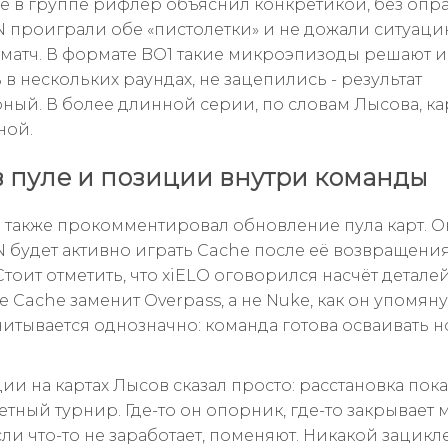
 в группе рифлер объяснил конкретикой, без опр
N проиграли обе «пистолетки» и не дожали ситуацию
ь матч. В формате BO1 такие микроэпизоды решают и
в нескольких раундах, не зацепились - результат
ный. В более длинной серии, по словам Лысова, ка
ной.
в пуле и позиции внутри команды
 также прокомментировал обновление пула карт. О
N будет активно играть Cache после её возвращения
тоит отметить, что xiELO оговорился насчёт деталей
 Cache заменит Overpass, а не Nuke, как он упомяну
читывается однозначно: команда готова осваивать н
и на картах Лысов сказал просто: расстановка пока
тный турнир. Где-то он опорник, где-то закрывает м
сли что-то не заработает, поменяют. Никакой зацикл