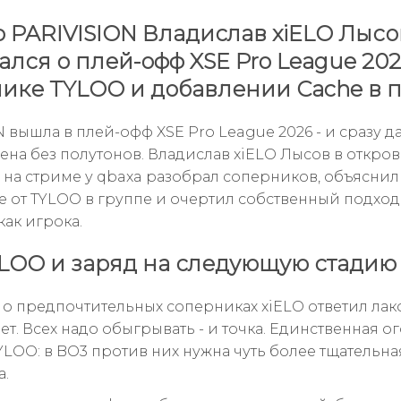
 PARIVISION Владислав xiELO Лысо
ался о плей-офф XSE Pro League 202
ике TYLOO и добавлении Cache в п
 вышла в плей-офф XSE Pro League 2026 - и сразу да
оена без полутонов. Владислав xiELO Лысов в откро
 на стриме у qbaxa разобрал соперников, объяснил
 от TYLOO в группе и очертил собственный подход
как игрока.
LOO и заряд на следующую стадию
 о предпочтительных соперниках xiELO ответил лак
т. Всех надо обыгрывать - и точка. Единственная о
YLOO: в BO3 против них нужна чуть более тщательна
а.