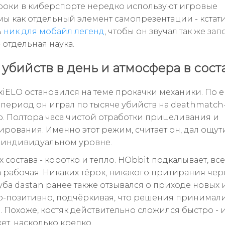
гроки в киберспорте нередко используют игровые
ы как отдельный элемент самопрезентации - кстати,
ь
ник для мобайл легенд
, чтобы он звучал так же з
- отдельная наука.
 убийств в день и атмосфера в сост
xiELO остановился на теме прокачки механики. По е
о период он играл по тысяче убийств на deathmatch
. Полтора часа чистой отработки прицеливания и
рования. Именно этот режим, считает он, дал ощу
 индивидуальном уровне.
 состава - коротко и тепло. HObbit подкалывает, все
 рабочая. Никаких тёрок, никакого притирания чере
уба dastan ранее также отзывался о приходе новых
-позитивно, подчёркивая, что решения принимал
. Похоже, костяк действительно сложился быстро - 
ет, насколько крепко.