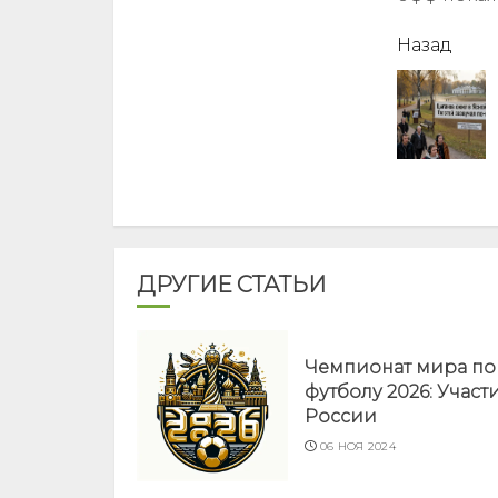
читать
Назад
еще
ДРУГИЕ СТАТЬИ
Чемпионат мира по
футболу 2026: Участ
России
06 НОЯ 2024