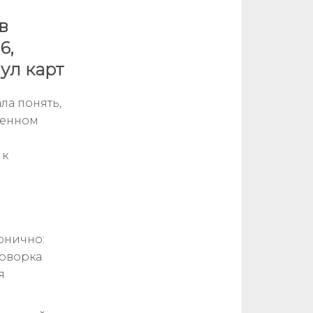
в
6,
ул карт
ла понять,
венном
 к
онично:
говорка
я