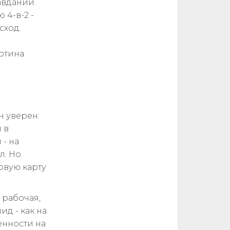
авданий.
 4-в-2 -
сход.
ртина
н уверен:
 в
 - на
л. Но
овую карту
 рабочая,
ид - как на
енности на