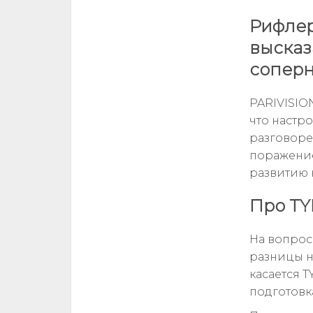
Рифлер
высказ
соперн
PARIVISION
что настр
разговоре
поражение
развитию 
Про TY
На вопрос
разницы не
касается T
подготовк