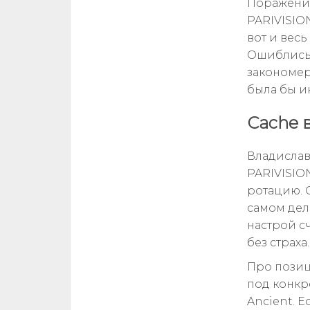
Поражение
PARIVISIO
вот и вес
Ошиблись 
закономер
была бы и
Cache 
Владислав
PARIVISIO
ротацию. С
самом деле
настрой с
без страха.
Про позици
под конкре
Ancient. Е