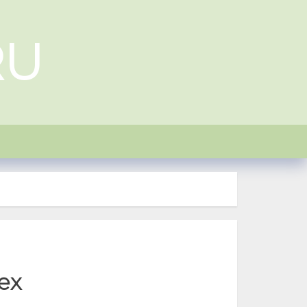
RU
ех