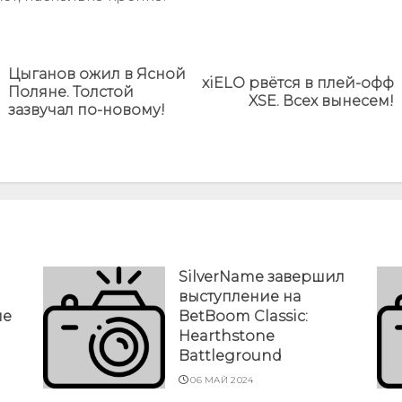
Цыганов ожил в Ясной
xiELO рвётся в плей-офф
Предыдущая
Next
Поляне. Толстой
XSE. Всех вынесем!
новость
post:
зазвучал по-новому!
SilverName завершил
выступление на
ие
BetBoom Classic:
Hearthstone
Battleground
06 МАЙ 2024