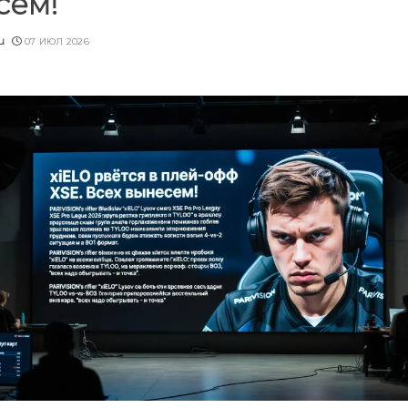
сем!
u
07 ИЮЛ 2026