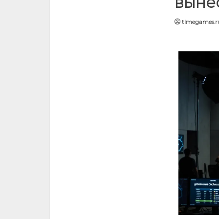
выне
timegames.r