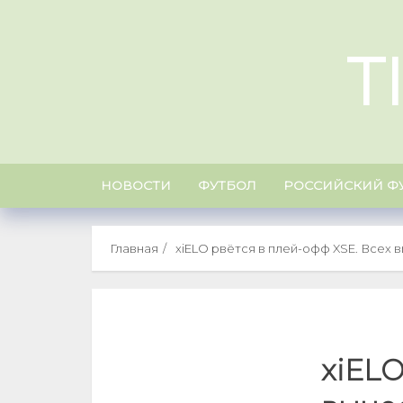
Skip
to
T
content
НОВОСТИ
ФУТБОЛ
РОССИЙСКИЙ Ф
Главная
xiELO рвётся в плей-офф XSE. Всех 
xiELO