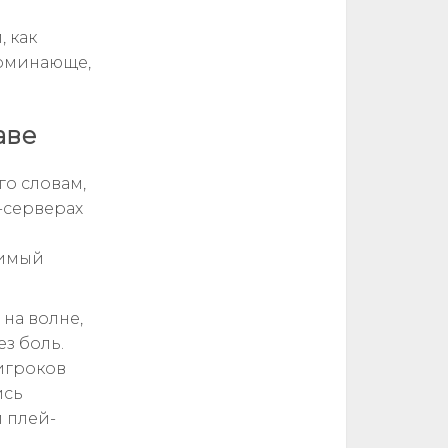
 как
апоминающе,
аве
го словам,
-серверах
тимый
 на волне,
з боль.
 игроков
ись
и плей-